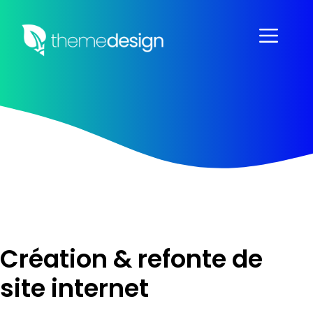
Aller
au
Menu
contenu
Création & refonte de
site internet