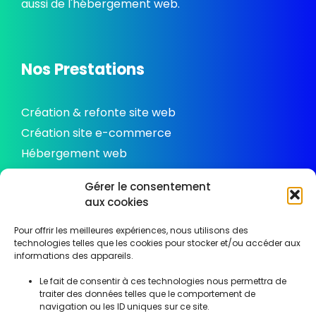
aussi de l'hébergement web.
Nos Prestations
Création & refonte site web
Création site e-commerce
Hébergement web
Gérer le consentement
aux cookies
Nous Contacter
Pour offrir les meilleures expériences, nous utilisons des
technologies telles que les cookies pour stocker et/ou accéder aux
09 72 21 25 08
informations des appareils.
Le fait de consentir à ces technologies nous permettra de
ThemeDesign Attichy, Compiègne, Soissons,
traiter des données telles que le comportement de
Noyon, Oise
navigation ou les ID uniques sur ce site.